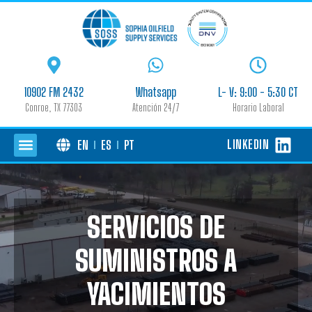
10902 FM 2432
Whatsapp
L- V: 9:00 - 5:30 CT
Conroe, TX 77303
Atención 24/7
Horario Laboral
LINKEDIN
EN
ES
PT
SERVICIOS DE
SUMINISTROS A
YACIMIENTOS