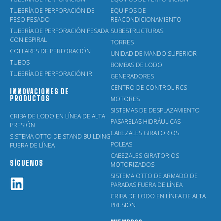
TUBERÍA DE PERFORACIÓN DE
EQUIPOS DE
PESO PESADO
REACONDICIONAMIENTO
TUBERÍA DE PERFORACIÓN PESADA
SUBESTRUCTURAS
CON ESPIRAL
TORRES
COLLARES DE PERFORACIÓN
UNIDAD DE MANDO SUPERIOR
TUBOS
BOMBAS DE LODO
TUBERÍA DE PERFORACIÓN IR
GENERADORES
CENTRO DE CONTROL RCS
INNOVACIONES DE
PRODUCTOS
MOTORES
SISTEMAS DE DESPLAZAMIENTO
CRIBA DE LODO EN LÍNEA DE ALTA
PASARELAS HIDRÁULICAS
PRESIÓN
CABEZALES GIRATORIOS
SISTEMA OTTO DE STAND BUILDING
POLEAS
FUERA DE LÍNEA
CABEZALES GIRATORIOS
SÍGUENOS
MOTORIZADOS
SISTEMA OTTO DE ARMADO DE
PARADAS FUERA DE LÍNEA
CRIBA DE LODO EN LÍNEA DE ALTA
PRESIÓN